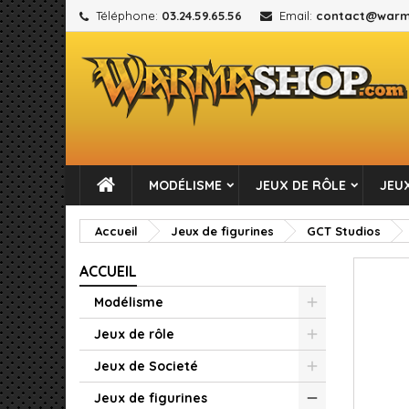
Téléphone:
03.24.59.65.56
Email:
contact@warm
M
C
C
add_circle_outline
Vou
No
MODÉLISME
JEUX DE RÔLE
JEUX
Accueil
Jeux de figurines
GCT Studios
ACCUEIL
Modélisme
Jeux de rôle
Jeux de Societé
Jeux de figurines