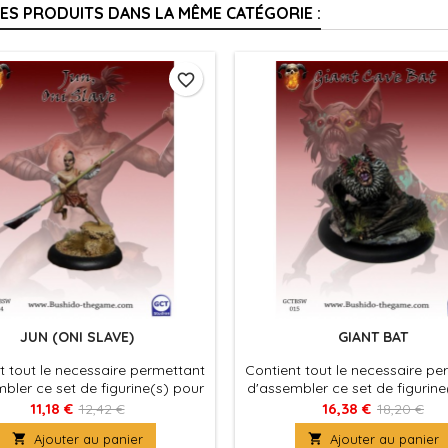
RES PRODUITS DANS LA MÊME CATÉGORIE :
favorite_border
JUN (ONI SLAVE)
GIANT BAT
t tout le necessaire permettant
Contient tout le necessaire pe
bler ce set de figurine(s) pour
d'assembler ce set de figurine
 Bushido, produit fournies avec
le jeu Bushido, produit fourni
11,18 €
16,38 €
12,42 €
18,20 €
ocles en plastique. Figurine(s) à
leurs socles en plastique. Figu

Ajouter au panier

Ajouter au panier
peindre et à assembler
peindre et à assemble