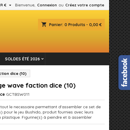

R €
Bienvenue,
Connexion
ou
Créez votre compte
×
×
×
shopping_cart
Panier:
0
Produits - 0,00 €
es.
n
SOLDES ÉTÉ 2026
s
tion dice (10)
e wave faction dice (10)
nce
GCTBSW011
 tout le necessaire permettant d'assembler ce set de
s) pour le jeu Bushido, produit fournies avec leurs
n plastique. Figurine(s) à peindre et à assembler