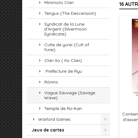
Minimoto Clan
16 AUT
Tengus (The Descension)
Syndicat de la Lune
d’Argent (Silvermoon
Syndicate)
Culte de yurei (Cult of
Yurei)
Clan Ito ( Ito Clan)
Préfecture de Ryu
Rônins
Vague Sauvage (Savage
Wave)
Temple de Ro-Kan
Contien
Warlord Games
d'assem
le jeu
Jeux de cartes
leurs s