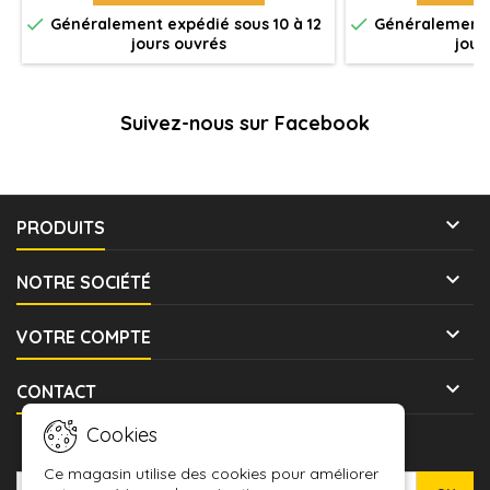


Généralement expédié sous 10 à 12
Généralement e
jours ouvrés
jour
Suivez-nous sur Facebook

PRODUITS

NOTRE SOCIÉTÉ

VOTRE COMPTE

CONTACT
Cookies
LETTRE D'INFORMATIONS
Ce magasin utilise des cookies pour améliorer