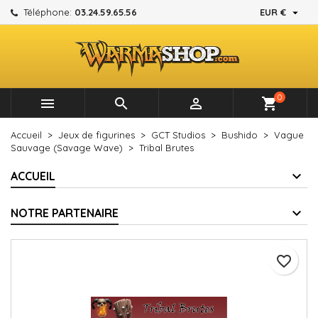

Téléphone:
03.24.59.65.56
EUR €
×
×
×
Mes listes d'envies
Créer une liste d'envies
Connexion
add_circle_outline
Créer une nouvelle liste
Vous devez être connecté pour ajouter des produits à
Nom de la liste d'envies
votre liste d'envies.
0



shopping_cart
Annuler
Connexion
Accueil
Jeux de figurines
GCT Studios
Bushido
Vague
Annuler
Créer une liste d'envies
Sauvage (Savage Wave)
Tribal Brutes
ACCUEIL
NOTRE PARTENAIRE
favorite_border