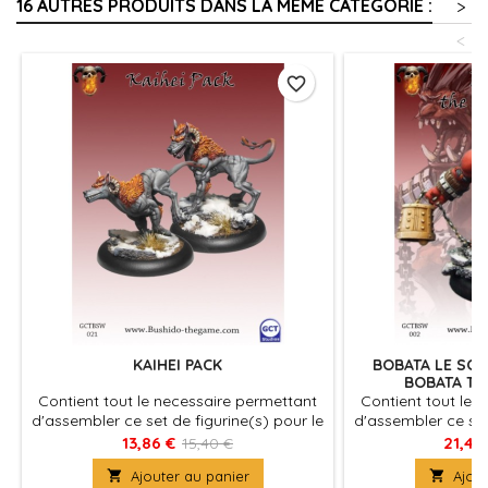
16 AUTRES PRODUITS DANS LA MÊME CATÉGORIE :
>
<
favorite_border
KAIHEI PACK
BOBATA LE SO
BOBATA TH
Contient tout le necessaire permettant
Contient tout le 
d'assembler ce set de figurine(s) pour le
d'assembler ce set
jeu Bushido, produit fournies avec leurs
jeu Bushido, produ
13,86 €
21,46
15,40 €
socles en plastique. Figurine(s) à
socles en plast

Ajouter au panier

Ajout
peindre et à assembler
peindre e