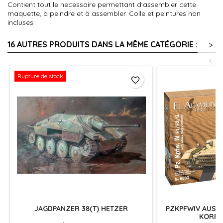
Contient tout le necessaire permettant d'assembler cette
maquette, à peindre et à assembler. Colle et peintures non
incluses.
16 AUTRES PRODUITS DANS LA MÊME CATÉGORIE :
>
<
Rupture de stock
favorite_border
JAGDPANZER 38(T) HETZER
PZKPFWIV AUSF.F
KORPS