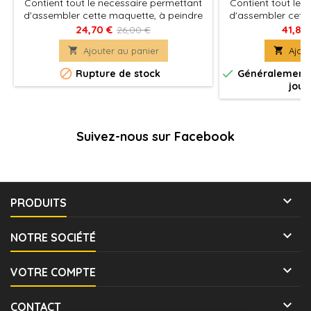
Contient tout le necessaire permettant
Contient tout le 
d'assembler cette maquette, à peindre
d'assembler cett
et à assembler. Colle et peintures non
et à assembler. C
24,70 €
41,80
26,00 €
incluses.
in

Ajouter au panier

Ajout


Rupture de stock
Généralement e
jour
Suivez-nous sur Facebook

PRODUITS

NOTRE SOCIÉTÉ

VOTRE COMPTE

CONTACT