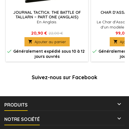
JOURNAL TACTICA: THE BATTLE OF
CHAR D'ASSA
TALLARN – PART ONE (ANGLAIS)
En Anglais.
Le Char d'Assaut
d'un modèle de
service lors de l'U
20,90 €
99,00
22,00 €

Ajouter au panier

Ajout


Généralement expédié sous 10 à 12
Généralement e
jours ouvrés
jour
Suivez-nous sur Facebook

PRODUITS

NOTRE SOCIÉTÉ