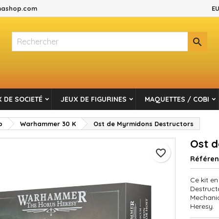
ashop.com
EU
es listes d'envies
réer une liste d'envies
onnexion

Créer une nouvelle liste
s devez être connecté pour ajouter des produits à votre liste d'envi
m de la liste d'envies
Annuler
Connexio
 DE SOCIETÉ
JEUX DE FIGURINES
MAQUETTES / COBI
Annuler
Créer une liste d'envie
p
Warhammer 30 K
Ost de Myrmidons Destructors
Ost d
favorite_border
Référe
Ce kit e
Destruct
Mechani
Heresy.