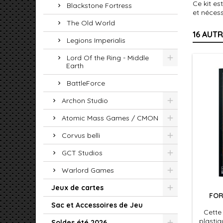
Ce kit e
Blackstone Fortress
et néces
The Old World
16 AUT
Legions Imperialis
Lord Of the Ring - Middle
Earth
BattleForce
Archon Studio
Atomic Mass Games / CMON
Corvus belli
GCT Studios
Warlord Games
Jeux de cartes
FOR
Sac et Accessoires de Jeu
Cette 
plasti
Soldes été 2026