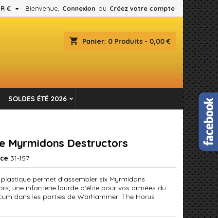

R €
Bienvenue,
Connexion
ou
Créez votre compte
×
×
×
shopping_cart
Panier:
0
Produits - 0,00 €
es.
n
SOLDES ÉTÉ 2026
s
e Myrmidons Destructors
nce
31-157
n plastique permet d'assembler six Myrmidons
ors, une infanterie lourde d'élite pour vos armées du
cum dans les parties de Warhammer: The Horus