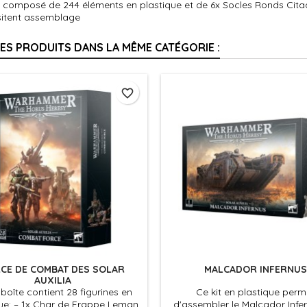
st composé de 244 éléments en plastique et de 6x Socles Ronds Cita
sitent assemblage
RES PRODUITS DANS LA MÊME CATÉGORIE :
favorite_border
CE DE COMBAT DES SOLAR
MALCADOR INFERNUS
AUXILIA
boîte contient 28 figurines en
Ce kit en plastique perm
que: – 1x Char de Frappe Leman
d'assembler le Malcador Infer