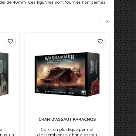
del de 40mm. Ces figurines sont fournies non peintes
<
>
favorite_border
favorite_border
CHAR D'ASSAUT KARACNOS
LIBER A
et
Ce kit en plastique permet
Les v
nus, un
d'assembler un Char d'Assaut
Milléna