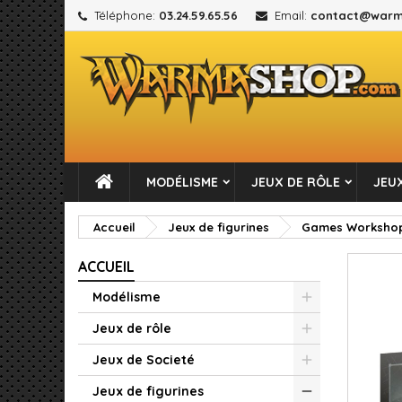
Téléphone:
03.24.59.65.56
Email:
contact@warm
M
C
C
add_circle_outline
Vou
No
MODÉLISME
JEUX DE RÔLE
JEUX
Accueil
Jeux de figurines
Games Worksho
ACCUEIL
Modélisme
Jeux de rôle
Jeux de Societé
Jeux de figurines