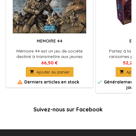
MEMOIRE 44
EX 
Mémoire 44 est un jeu de société
Partez à la r
destiné à transmettre aux jeunes
rarissimes po
générations la mémoire des
bibliothèque vr
66,50 €
52,25
évènements des débarquements de

Ajouter au panier

Ajout
1944 et de la libération de la France.


Derniers articles en stock
Généralement e
jour
Suivez-nous sur Facebook